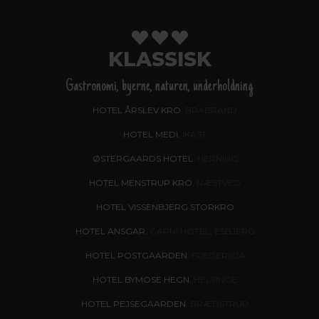
KLASSISK
Gastronomi, byerne, naturen, underholdning
HOTEL ÅRSLEV KRO
, BRABRAND
HOTEL MEDI
, IKAST
ØSTERGAARDS HOTEL
, HERNING
HOTEL MENSTRUP KRO
, NÆSTVED
HOTEL VISSENBJERG STORKRO
HOTEL ANSGAR
, GARNI HOTEL, ESBJERG
HOTEL POSTGAARDEN
, FREDERICIA
HOTEL BYMOSE HEGN
, HELSINGE
HOTEL PEJSEGAARDEN
, BRÆDSTRUP