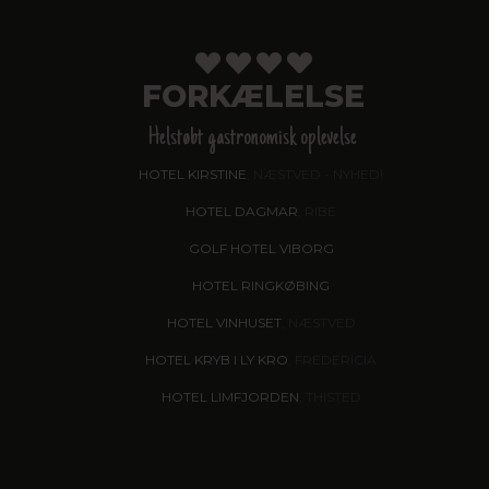
FORKÆLELSE
Helstøbt gastronomisk oplevelse
HOTEL KIRSTINE
, NÆSTVED - NYHED!
HOTEL DAGMAR
, RIBE
GOLF HOTEL VIBORG
HOTEL RINGKØBING
HOTEL VINHUSET
, NÆSTVED
HOTEL KRYB I LY KRO
, FREDERICIA
HOTEL LIMFJORDEN
, THISTED