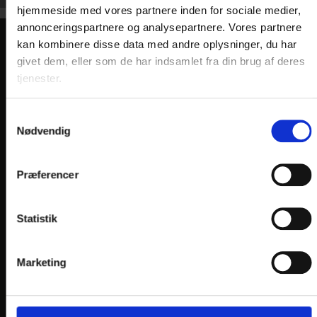
hjemmeside med vores partnere inden for sociale medier,
annonceringspartnere og analysepartnere. Vores partnere
kan kombinere disse data med andre oplysninger, du har
KONTAKT
givet dem, eller som de har indsamlet fra din brug af deres
tjenester.
Hotel Vissenbjerg Storkro
Søndersøvej 30
Samtykkevalg
DK-5492 Vissenbjerg
Nødvendig
Telefon:
+45 6447 3880
E-mail:
info@
vissenbjergstorkro.dk
Præferencer
En del af:
Statistik
Marketing