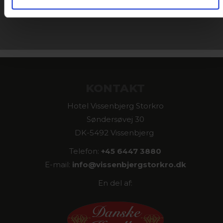
KONTAKT
Hotel Vissenbjerg Storkro
Søndersøvej 30
DK-5492 Vissenbjerg
Telefon:
+45 6447 3880
E-mail:
info@
vissenbjergstorkro.dk
En del af: