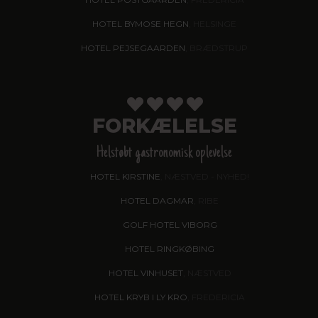
HOTEL BYMOSE HEGN
, HELSINGE
HOTEL PEJSEGAARDEN
, BRÆDSTRUP
FORKÆLELSE
Helstøbt gastronomisk oplevelse
HOTEL KIRSTINE
, NÆSTVED - NYHED!
HOTEL DAGMAR
, RIBE
GOLF HOTEL VIBORG
HOTEL RINGKØBING
HOTEL VINHUSET
, NÆSTVED
HOTEL KRYB I LY KRO
, FREDERICIA