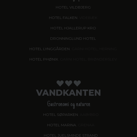
HOTEL VILDBJERG
HOTEL FALKEN
, VIDEBÆK
HOTEL HJALLERUP KRO
DRONNINGLUND HOTEL
HOTEL LYNGGÅRDEN
, GARNI HOTEL, HERNING
HOTEL PHØNIX
, GARNI HOTEL, BRØNDERSLEV
VANDKANTEN
Gastronomi og naturen
HOTEL SØPARKEN
, AABYBRO
HOTEL MARINA
, GRENAA
HOTEL JUELSMINDE STRAND