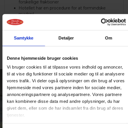
forskellige fraktioner
Hotellet har en procedure for at formindske
madspil
At vi gør vores for at sprede information om
bæredygtighedstiltag og Green Key-indsatsen
Samtykke
Detaljer
Om
Denne hjemmeside bruger cookies
Vi bruger cookies til at tilpasse vores indhold og annoncer,
til at vise dig funktioner til sociale medier og til at analysere
vores trafik. Vi deler også oplysninger om din brug af vores
hjemmeside med vores partnere inden for sociale medier,
LEDER DU
annonceringspartnere og analysepartnere. Vores partnere
EFTER
kan kombinere disse data med andre oplysninger, du har
givet dem, eller som de har indsamlet fra din brug af deres
INSPIRATION?
tjenester.
Vi har masser af dejlige