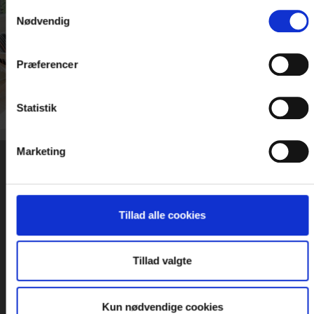
Samtykkevalg
ophold
Nødvendig
Se mere her
Præferencer
Statistik
Marketing
NYHEDSBREV
Tillad alle cookies
Tilmeld dig Danske Hotellers nyhedsbrev og
modtag nyheder og gode tilbud
Tillad valgte
Kun nødvendige cookies
Tilmeld nyhedsbrev