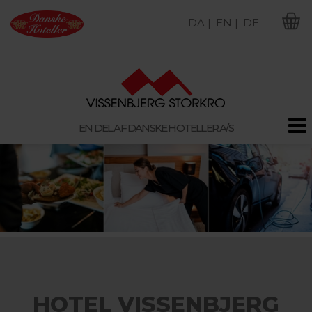
DA |
EN |
DE
M
EN DEL AF DANSKE HOTELLER A/S
HOTEL VISSENBJERG