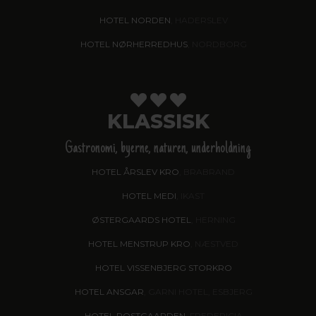
HOTEL NORDEN
, HADERSLEV
HOTEL NØRHERREDHUS
, NORDBORG
KLASSISK
Gastronomi, byerne, naturen, underholdning
HOTEL ÅRSLEV KRO
, BRABRAND
HOTEL MEDI
, IKAST
ØSTERGAARDS HOTEL
, HERNING
HOTEL MENSTRUP KRO
, NÆSTVED
HOTEL VISSENBJERG STORKRO
HOTEL ANSGAR
, GARNI HOTEL, ESBJERG
HOTEL POSTGAARDEN
, FREDERICIA