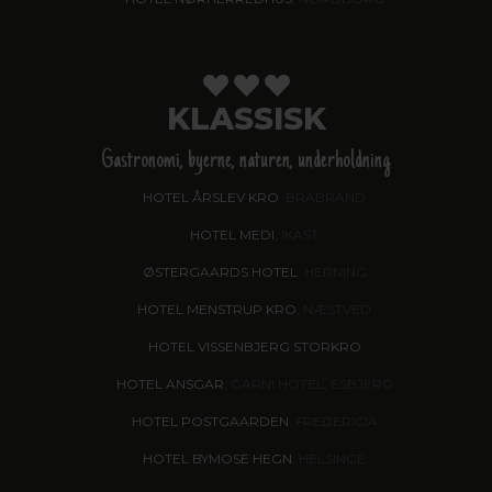
KLASSISK
Gastronomi, byerne, naturen, underholdning
HOTEL ÅRSLEV KRO
, BRABRAND
HOTEL MEDI
, IKAST
ØSTERGAARDS HOTEL
, HERNING
HOTEL MENSTRUP KRO
, NÆSTVED
HOTEL VISSENBJERG STORKRO
HOTEL ANSGAR
, GARNI HOTEL, ESBJERG
HOTEL POSTGAARDEN
, FREDERICIA
HOTEL BYMOSE HEGN
, HELSINGE