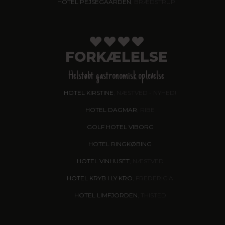
HOTEL PEJSEGAARDEN
, BRÆDSTRUP
FORKÆLELSE
Helstøbt gastronomisk oplevelse
HOTEL KIRSTINE
, NÆSTVED - NYHED!
HOTEL DAGMAR
, RIBE
GOLF HOTEL VIBORG
HOTEL RINGKØBING
HOTEL VINHUSET
, NÆSTVED
HOTEL KRYB I LY KRO
, FREDERICIA
HOTEL LIMFJORDEN
, THISTED