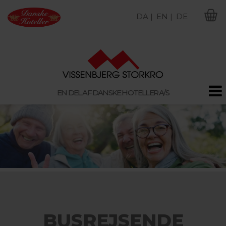
DA |
EN |
DE
M
EN DEL AF DANSKE HOTELLER A/S
BUSREJSENDE