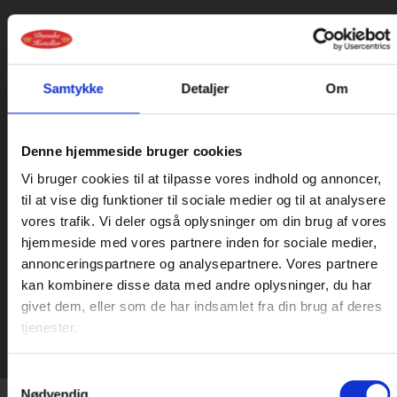
RING MIG OP
Udfyld formularen så vender vi tilbage
Samtykke
Detaljer
Om
hurtigst muligt
Denne hjemmeside bruger cookies
Vi bruger cookies til at tilpasse vores indhold og annoncer,
til at vise dig funktioner til sociale medier og til at analysere
vores trafik. Vi deler også oplysninger om din brug af vores
hjemmeside med vores partnere inden for sociale medier,
annonceringspartnere og analysepartnere. Vores partnere
kan kombinere disse data med andre oplysninger, du har
givet dem, eller som de har indsamlet fra din brug af deres
tjenester.
Samtykkevalg
Nødvendig