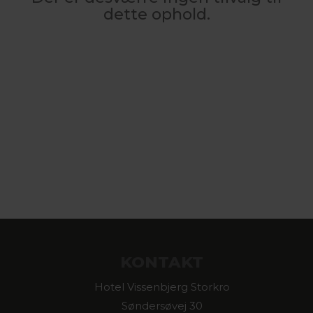
dette ophold.
KONTAKT
Hotel Vissenbjerg Storkro
Søndersøvej 30