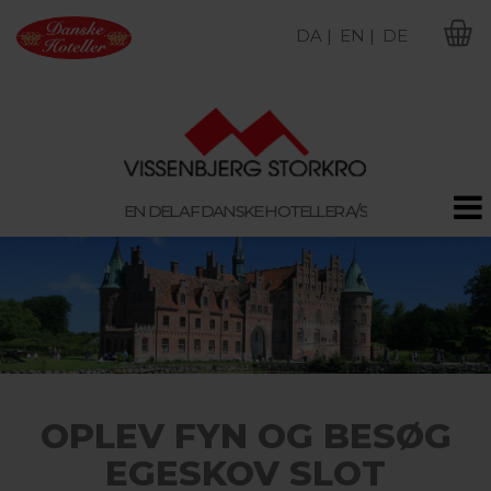
DA |
EN |
DE
M
EN DEL AF DANSKE HOTELLER A/S
OPLEV FYN OG BESØG
EGESKOV SLOT