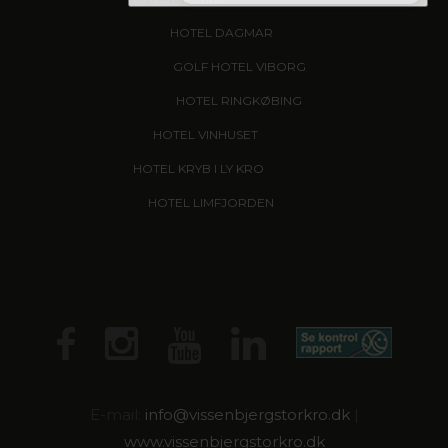
HOTEL DAGMAR
, RIBE
GOLF HOTEL VIBORG
HOTEL RINGKØBING
HOTEL VINHUSET
, NÆSTVED
HOTEL KRYB I LY KRO
, FREDERICIA
HOTEL LIMFJORDEN
, THISTED
E-mail:
info@
vissenbjergstorkro.dk
|
www.vissenbjergstorkro.dk