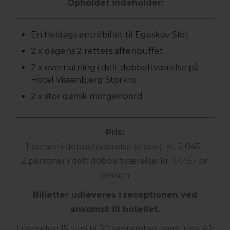
Opholdet indeholder:
En heldags entrébillet til Egeskov Slot
2 x dagens 2 retters aftenbuffet
2 x overnatning i delt dobbeltværelse på
Hotel Vissenbjerg Storkro
2 x stor dansk morgenbord
Pris:
1 person i dobbeltværelse (alene): kr. 2.045,-
2 personer i delt dobbeltværelse: kr. 1.445,- pr.
person
Billetter udleveres i receptionen ved
ankomst til hotellet.
I perioden 15. juni til 30 september, samt uge 42: