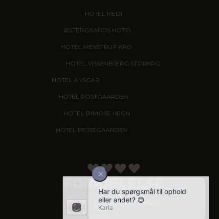
HOTEL MEDI
, IKAST
ØSTERGAARDS HOTEL
, HERNING
HOTEL MENSTRUP KRO
, NÆSTVED
HOTEL VISSENBJERG STORKRO
HOTEL ANSGAR
, GARNI HOTEL, ESBJERG
HOTEL POSTGAARDEN
, FREDERICIA
HOTEL BYMOSE HEGN
, HELSINGE
HOTEL PEJSEGAARDEN
, BRÆDSTRUP
FORKÆLELSE
Helstøbt gastronomisk oplevelse
HOTEL KIRSTINE
, NÆSTVED - NYHED!