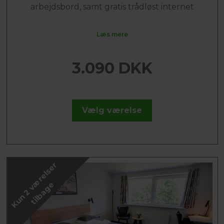
arbejdsbord, samt gratis trådløst internet
Læs mere
3.090 DKK
Vælg værelse
K
u
n
2
v
æ
r
e
l
s
e
r
t
i
l
b
a
g
e