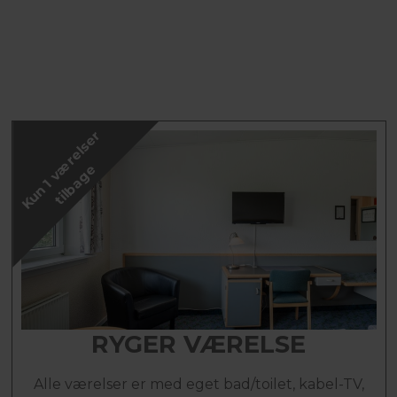
K
u
n
1
v
æ
r
e
l
s
e
r
t
i
l
b
a
g
e
RYGER VÆRELSE
Alle værelser er med eget bad/toilet, kabel-TV,