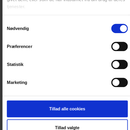
Læs mere
tjenester.
3.490 DKK
Samtykkevalg
Nødvendig
Præferencer
Vælg værelse
Statistik
K
u
n
1
v
æ
r
e
l
s
e
r
t
i
l
b
a
g
Marketing
e
Tillad alle cookies
Tillad valgte