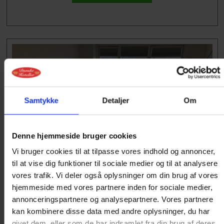
Samtykke
Detaljer
Om
Denne hjemmeside bruger cookies
Vi bruger cookies til at tilpasse vores indhold og annoncer,
COMFORT MED TERRASSE
til at vise dig funktioner til sociale medier og til at analysere
vores trafik. Vi deler også oplysninger om din brug af vores
Comfort dobbeltværelse med udgang til terrasse.
hjemmeside med vores partnere inden for sociale medier,
annonceringspartnere og analysepartnere. Vores partnere
kan kombinere disse data med andre oplysninger, du har
givet dem, eller som de har indsamlet fra din brug af deres