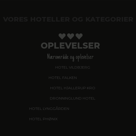
VORES HOTELLER OG KATEGORIER
OPLEVELSER
Nærområde og oplevelser
HOTEL VILDBJERG
HOTEL FALKEN
, VIDEBÆK
HOTEL HJALLERUP KRO
DRONNINGLUND HOTEL
HOTEL LYNGGÅRDEN
, GARNI HOTEL, HERNING
HOTEL PHØNIX
, GARNI HOTEL, BRØNDERSLEV