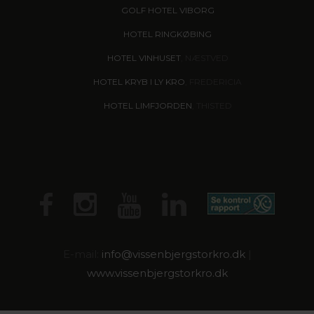
GOLF HOTEL VIBORG
HOTEL RINGKØBING
HOTEL VINHUSET
, NÆSTVED
HOTEL KRYB I LY KRO
, FREDERICIA
HOTEL LIMFJORDEN
, THISTED
E-mail:
info@
vissenbjergstorkro.dk
|
www.vissenbjergstorkro.dk