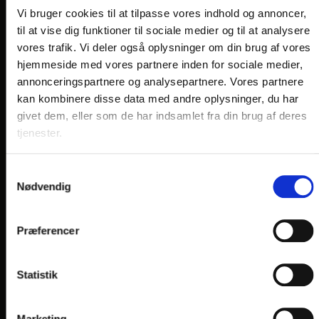
VORES HOTELLER OG KATEGORIER
Vi bruger cookies til at tilpasse vores indhold og annoncer,
til at vise dig funktioner til sociale medier og til at analysere
vores trafik. Vi deler også oplysninger om din brug af vores
OPLEVELSER
hjemmeside med vores partnere inden for sociale medier,
annonceringspartnere og analysepartnere. Vores partnere
Nærområde og oplevelser
kan kombinere disse data med andre oplysninger, du har
givet dem, eller som de har indsamlet fra din brug af deres
HOTEL VILDBJERG
tjenester.
HOTEL FALKEN
, VIDEBÆK
HOTEL HJALLERUP KRO
Samtykkevalg
Nødvendig
DRONNINGLUND HOTEL
HOTEL LYNGGÅRDEN
, GARNI HOTEL, HERNING
Præferencer
HOTEL PHØNIX
, GARNI HOTEL, BRØNDERSLEV
Statistik
Marketing