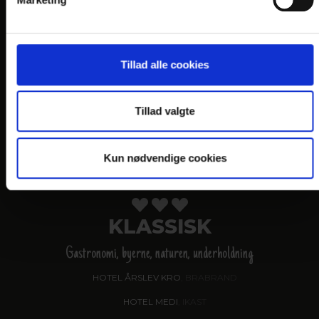
VANDKANTEN
Gastronomi og naturen
HOTEL SØPARKEN
, AABYBRO
Tillad alle cookies
HOTEL MARINA
, GRENAA
HOTEL JUELSMINDE STRAND
Tillad valgte
HOTEL NORDEN
, HADERSLEV
HOTEL NØRHERREDHUS
, NORDBORG
Kun nødvendige cookies
KLASSISK
Gastronomi, byerne, naturen, underholdning
HOTEL ÅRSLEV KRO
, BRABRAND
HOTEL MEDI
, IKAST